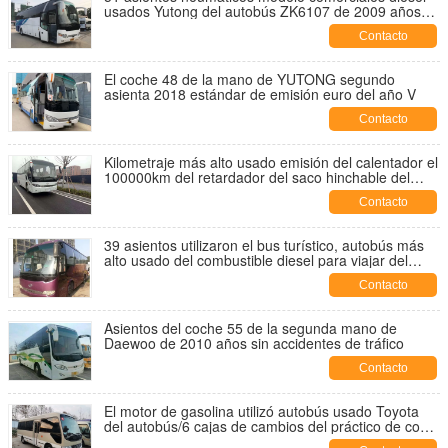
usados Yutong del autobús ZK6107 de 2009 años
nuevos
Contacto
El coche 48 de la mano de YUTONG segundo
asienta 2018 estándar de emisión euro del año V
Contacto
Kilometraje más alto usado emisión del calentador el
100000km del retardador del saco hinchable del
autobús del coche del euro 4
Contacto
39 asientos utilizaron el bus turístico, autobús más
alto usado del combustible diesel para viajar del
pasajero
Contacto
Asientos del coche 55 de la segunda mano de
Daewoo de 2010 años sin accidentes de tráfico
Contacto
El motor de gasolina utilizó autobús usado Toyota
del autobús/6 cajas de cambios del práctico de costa
de Toyota el mini