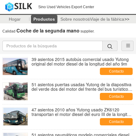
Sino Used Vehicles Export Center
Hogar
Productos
Sobre nosotros
Viaje de la fábrica
>>
Coche de la segunda mano
Calidad
supplier.
39 asientos 2015 autobús comercial usado Yutong
original del motor diesel de la longitud del año 9m
Contacto
51 asientos puertas usadas Yutong de la diapositiva
del verde dos del motor del frente del bus turístico
de 2010 años
Contacto
47 asientos 2010 años Yutong usado ZK6120
transportan el motor diesel del euro III de la longitud
del 12m
Contacto
51 asientos neumáticos modelo comerciales diesel