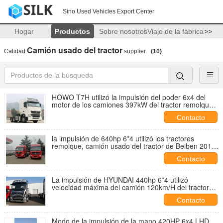
Sino Used Vehicles Export Center
Hogar
Productos
Sobre nosotros
Viaje de la fábrica
>>
Camión usado del tractor
Calidad
supplier.
(10)
HOWO T7H utilizó la impulsión del poder 6x4 del
motor de los camiones 397kW del tractor remolque
2013 años con la CA
Contacto
la impulsión de 640hp 6*4 utilizó los tractores
remolque, camión usado del tractor de Beiben 2012
años
Contacto
La impulsión de HYUNDAI 440hp 6*4 utilizó
velocidad máxima del camión 120km/H del tractor
2016 años
Contacto
Modo de la impulsión de la mano 420HP 6x4 LHD