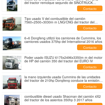
del tractor remolque segundo de SINOTRUCK
HOWO
Contacto
Tipo usado V del combustible del camión
7560×2500×3030m m LNG/CNG del tractor del
EURO de Dongfeng
Contacto
6×6 Dongfeng utilizó los camiones de Cummins, los
camiones usados 375hp del International 2016 años
Contacto
Poder usado ISUZU 6175x2496x3350m m del motor
de HP del camión 350 del tractor del EURO IV
Contacto
la mano izquierda usada Cummins de las unidades
del tractor de 210hp Dongfeng conduce la emisión
euro de V
Contacto
combustible diesel usado Shacman del camión 4X2
del tractor de los asientos 350hp 3 2017 años