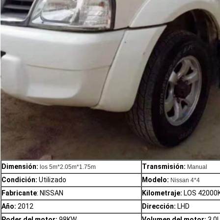
Dimensión:
Transmisión:
los 5m*2.05m*1.75m
Manual
Condición:
Utilizado
Modelo:
Nissan 4*4
Fabricante
: NISSAN
Kilometraje:
LOS 42000
Año:
2012
Dirección:
LHD
Poder del motor:
98KW
Volumen del motor:
3.0