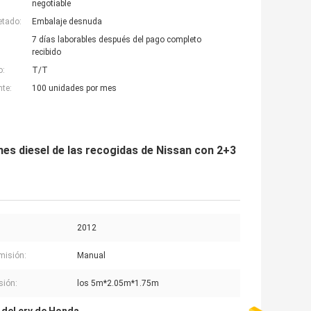
negotiable
etado:
Embalaje desnuda
7 días laborables después del pago completo
recibido
o:
T/T
nte:
100 unidades por mes
es diesel de las recogidas de Nissan con 2+3
2012
misión:
Manual
sión:
los 5m*2.05m*1.75m