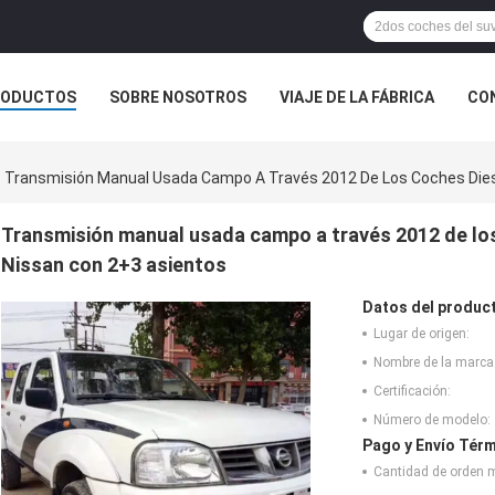
RODUCTOS
SOBRE NOSOTROS
VIAJE DE LA FÁBRICA
CO
Transmisión Manual Usada Campo A Través 2012 De Los Coches Dies
Transmisión manual usada campo a través 2012 de los
Nissan con 2+3 asientos
Datos del produc
Lugar de origen:
Nombre de la marca
Certificación:
Número de modelo:
Pago y Envío Térm
Cantidad de orden 