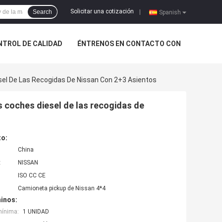
Solicitar una cotización
Search
|
Spanish
NTROL DE CALIDAD
ÉNTRENOS EN CONTACTO CON
el De Las Recogidas De Nissan Con 2+3 Asientos
 coches diesel de las recogidas de
to:
China
:
NISSAN
ISO CC CE
Camioneta pickup de Nissan 4*4
inos:
mínima:
1 UNIDAD