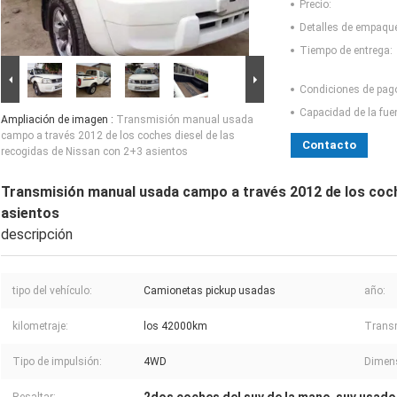
Precio:
Detalles de empaqu
Tiempo de entrega:
Condiciones de pag
Capacidad de la fue
Ampliación de imagen :
Transmisión manual usada
campo a través 2012 de los coches diesel de las
Contacto
recogidas de Nissan con 2+3 asientos
Transmisión manual usada campo a través 2012 de los coch
asientos
descripción
tipo del vehículo:
Camionetas pickup usadas
año:
kilometraje:
los 42000km
Trans
Tipo de impulsión:
4WD
Dimen