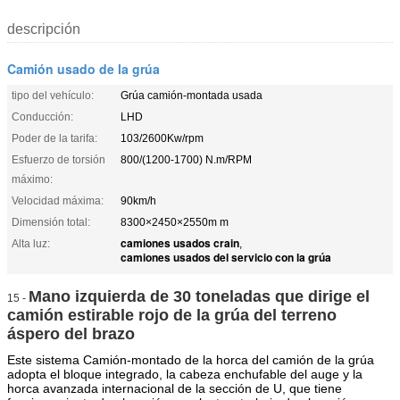
descripción
Camión usado de la grúa
tipo del vehículo:
Grúa camión-montada usada
Conducción:
LHD
Poder de la tarifa:
103/2600Kw/rpm
Esfuerzo de torsión
800/(1200-1700) N.m/RPM
máximo:
Velocidad máxima:
90km/h
Dimensión total:
8300×2450×2550m m
camiones usados crain
Alta luz:
,
camiones usados del servicio con la grúa
Mano izquierda de 30 toneladas que dirige el
15 -
camión estirable rojo de la grúa del terreno
áspero del brazo
Este sistema Camión-montado de la horca del camión de la grúa
adopta el bloque integrado, la cabeza enchufable del auge y la
horca avanzada internacional de la sección de U, que tiene