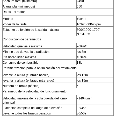
Anchura total (milímetro)
2450
Altura total (milímetros)
550
Datos del motor
Modelo
Yuchai
Poder de la tarifa
103/2600Kw/rpm
Esfuerzo de torsión de la salida máxima
800/(1200-1700)
N.m/RPM
Conducción de parámetros
Velocidad que viaja máxima
90Km/h
Mínimo que da vuelta a radius8m
los 8m
Clasificabilidad máxima
el 34%
Consumo de combustible
18L
Parametrización para la optimización del tratamiento
levante la altura (el brazo básico)
los 12m
levanta la altura (el brazo más largo)
los 15m
Número de brazo (básico)
5
Parámetro de la velocidad de funcionamiento
Velocidad máxima de la sola cuerda del torno
>140m/min
principal
Extensión completa del auge de elevación
32/35s
Levante todos los brazos pesados
30/50s