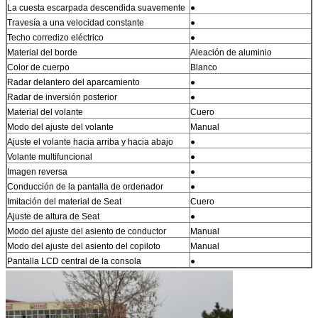
La cuesta escarpada descendida suavemente
●
Travesía a una velocidad constante
●
Techo corredizo eléctrico
●
Material del borde
Aleación de aluminio
Color de cuerpo
Blanco
Radar delantero del aparcamiento
●
Radar de inversión posterior
●
Material del volante
Cuero
Modo del ajuste del volante
Manual
Ajuste el volante hacia arriba y hacia abajo
●
Volante multifuncional
●
Imagen reversa
●
Conducción de la pantalla de ordenador
●
Imitación del material de Seat
Cuero
Ajuste de altura de Seat
●
Modo del ajuste del asiento de conductor
Manual
Modo del ajuste del asiento del copiloto
Manual
Pantalla LCD central de la consola
●
Bluetooth/sistema de teléfono del coche
●
Interfaz audio externo de la fuente
●
Número de altavoces
4