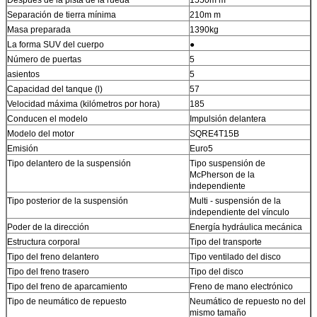
Separación de tierra mínima
210m m
Masa preparada
1390kg
La forma SUV del cuerpo
●
Número de puertas
5
asientos
5
Capacidad del tanque (l)
57
Velocidad máxima (kilómetros por hora)
185
Conducen el modelo
Impulsión delantera
Modelo del motor
SQRE4T15B
Emisión
Euro5
Tipo delantero de la suspensión
Tipo suspensión de
McPherson de la
independiente
Tipo posterior de la suspensión
Multi - suspensión de la
independiente del vínculo
Poder de la dirección
Energía hydráulica mecánica
Estructura corporal
Tipo del transporte
Tipo del freno delantero
Tipo ventilado del disco
Tipo del freno trasero
Tipo del disco
Tipo del freno de aparcamiento
Freno de mano electrónico
Tipo de neumático de repuesto
Neumático de repuesto no del
mismo tamaño