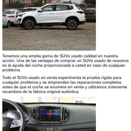
Ventana eléctrica
●
función del Anti-clip de la ventana eléctrica
●
Vidrio ultravioleta/a prueba de calor
●
Ajuste eléctrico del espejo retrovisor externo
●
Calefacción eléctrica para el espejo retrovisor
●
externo
Función antideslumbrante del espejo retrovisor
Manual
interno
Espejo del maquillaje de la visera
●
Limpiador posterior
●
Tenemos una amplia gama de SUVs usado calidad en nuestra
Vidrio de pedernal
●
acción. Una de las ventajas de comprar un SUVs usado de nosotros
es la ayuda del coche proporcionada a usted en caso de cualquier
Modelo
2018
problema.
Todo el SUVs usado en venta experimenta la prueba rígida para
cualquier problema y se emprenden las reparaciones completas
antes de que el coche se enumere en venta y utilizamos solamente
recambios de la fábrica original auténtica.