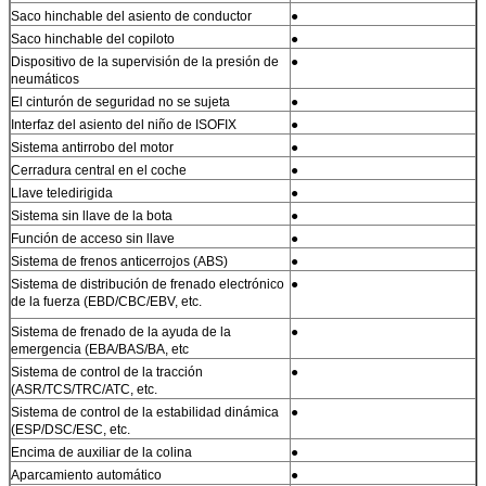
Saco hinchable del asiento de conductor
●
Saco hinchable del copiloto
●
Dispositivo de la supervisión de la presión de
●
neumáticos
El cinturón de seguridad no se sujeta
●
Interfaz del asiento del niño de ISOFIX
●
Sistema antirrobo del motor
●
Cerradura central en el coche
●
Llave teledirigida
●
Sistema sin llave de la bota
●
Función de acceso sin llave
●
Sistema de frenos anticerrojos (ABS)
●
Sistema de distribución de frenado electrónico
●
de la fuerza (EBD/CBC/EBV, etc.
Sistema de frenado de la ayuda de la
●
emergencia (EBA/BAS/BA, etc
Sistema de control de la tracción
●
(ASR/TCS/TRC/ATC, etc.
Sistema de control de la estabilidad dinámica
●
(ESP/DSC/ESC, etc.
Encima de auxiliar de la colina
●
Aparcamiento automático
●