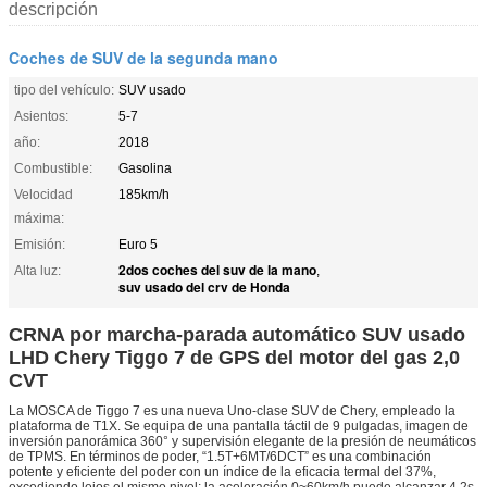
descripción
Coches de SUV de la segunda mano
tipo del vehículo:
SUV usado
Asientos:
5-7
año:
2018
Combustible:
Gasolina
Velocidad
185km/h
máxima:
Emisión:
Euro 5
2dos coches del suv de la mano
Alta luz:
,
suv usado del crv de Honda
CRNA por marcha-parada automático SUV usado
LHD Chery Tiggo 7 de GPS del motor del gas 2,0
CVT
La MOSCA de Tiggo 7 es una nueva Uno-clase SUV de Chery, empleado la
plataforma de T1X. Se equipa de una pantalla táctil de 9 pulgadas, imagen de
inversión panorámica 360° y supervisión elegante de la presión de neumáticos
de TPMS. En términos de poder, “1.5T+6MT/6DCT” es una combinación
potente y eficiente del poder con un índice de la eficacia termal del 37%,
excediendo lejos el mismo nivel; la aceleración 0~60km/h puede alcanzar 4.2s,