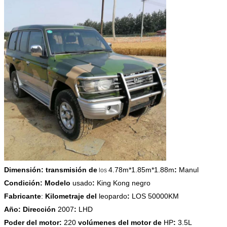
Dimensión: transmisión de
4.78m*1.85m*1.88m
:
Manul
los
Condición: Modelo
usado
:
King Kong negro
Fabricante
:
Kilometraje del
leopardo
:
LOS 50000KM
Año: Dirección
2007
:
LHD
Poder del motor:
220
volúmenes del motor de
HP
:
3.5L